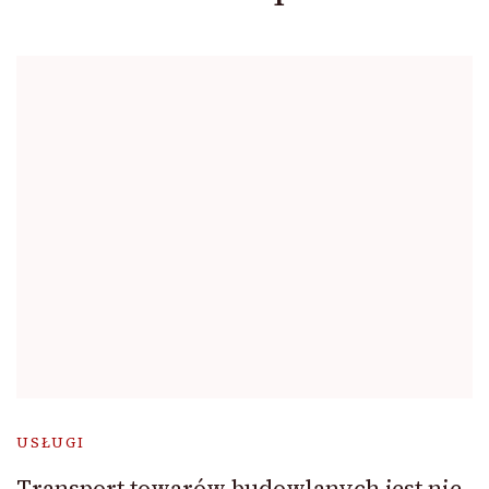
USŁUGI
Transport towarów budowlanych jest nie