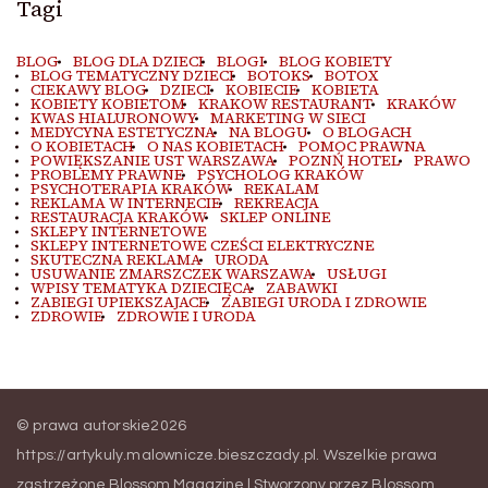
Tagi
BLOG
BLOG DLA DZIECI
BLOGI
BLOG KOBIETY
BLOG TEMATYCZNY DZIECI
BOTOKS
BOTOX
CIEKAWY BLOG
DZIECI
KOBIECIE
KOBIETA
KOBIETY KOBIETOM
KRAKOW RESTAURANT
KRAKÓW
KWAS HIALURONOWY
MARKETING W SIECI
MEDYCYNA ESTETYCZNA
NA BLOGU
O BLOGACH
O KOBIETACH
O NAS KOBIETACH
POMOC PRAWNA
POWIĘKSZANIE UST WARSZAWA
POZNŃ HOTEL
PRAWO
PROBLEMY PRAWNE
PSYCHOLOG KRAKÓW
PSYCHOTERAPIA KRAKÓW
REKALAM
REKLAMA W INTERNECIE
REKREACJA
RESTAURACJA KRAKÓW
SKLEP ONLINE
SKLEPY INTERNETOWE
SKLEPY INTERNETOWE CZEŚCI ELEKTRYCZNE
SKUTECZNA REKLAMA
URODA
USUWANIE ZMARSZCZEK WARSZAWA
USŁUGI
WPISY TEMATYKA DZIECIĘCA
ZABAWKI
ZABIEGI UPIEKSZAJACE
ZABIEGI URODA I ZDROWIE
ZDROWIE
ZDROWIE I URODA
© prawa autorskie2026
https://artykuly.malownicze.bieszczady.pl
. Wszelkie prawa
zastrzeżone.
Blossom Magazine | Stworzony przez
Blossom