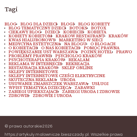
Tagi
BLOG
BLOG DLA DZIECI
BLOGI
BLOG KOBIETY
BLOG TEMATYCZNY DZIECI
BOTOKS
BOTOX
CIEKAWY BLOG
DZIECI
KOBIECIE
KOBIETA
KOBIETY KOBIETOM
KRAKOW RESTAURANT
KRAKÓW
KWAS HIALURONOWY
MARKETING W SIECI
MEDYCYNA ESTETYCZNA
NA BLOGU
O BLOGACH
O KOBIETACH
O NAS KOBIETACH
POMOC PRAWNA
POWIĘKSZANIE UST WARSZAWA
POZNŃ HOTEL
PRAWO
PROBLEMY PRAWNE
PSYCHOLOG KRAKÓW
PSYCHOTERAPIA KRAKÓW
REKALAM
REKLAMA W INTERNECIE
REKREACJA
RESTAURACJA KRAKÓW
SKLEP ONLINE
SKLEPY INTERNETOWE
SKLEPY INTERNETOWE CZEŚCI ELEKTRYCZNE
SKUTECZNA REKLAMA
URODA
USUWANIE ZMARSZCZEK WARSZAWA
USŁUGI
WPISY TEMATYKA DZIECIĘCA
ZABAWKI
ZABIEGI UPIEKSZAJACE
ZABIEGI URODA I ZDROWIE
ZDROWIE
ZDROWIE I URODA
© prawa autorskie2026
https://artykuly.malownicze.bieszczady.pl
. Wszelkie prawa