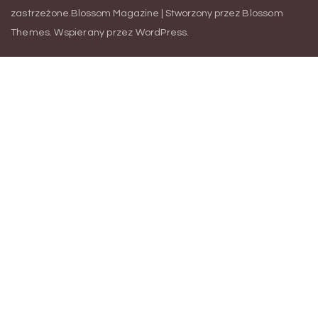
zastrzeżone.
Blossom Magazine | Stworzony przez
Blossom
Themes
.
Wspierany przez
WordPress
.