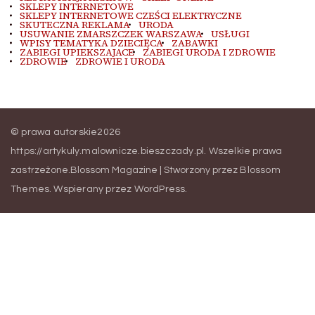
SKLEPY INTERNETOWE
SKLEPY INTERNETOWE CZEŚCI ELEKTRYCZNE
SKUTECZNA REKLAMA
URODA
USUWANIE ZMARSZCZEK WARSZAWA
USŁUGI
WPISY TEMATYKA DZIECIĘCA
ZABAWKI
ZABIEGI UPIEKSZAJACE
ZABIEGI URODA I ZDROWIE
ZDROWIE
ZDROWIE I URODA
© prawa autorskie2026
https://artykuly.malownicze.bieszczady.pl
. Wszelkie prawa
zastrzeżone.
Blossom Magazine | Stworzony przez
Blossom
Themes
.
Wspierany przez
WordPress
.