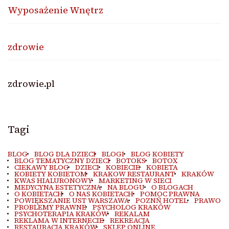
Wyposażenie Wnętrz
zdrowie
zdrowie.pl
Tagi
BLOG
BLOG DLA DZIECI
BLOGI
BLOG KOBIETY
BLOG TEMATYCZNY DZIECI
BOTOKS
BOTOX
CIEKAWY BLOG
DZIECI
KOBIECIE
KOBIETA
KOBIETY KOBIETOM
KRAKOW RESTAURANT
KRAKÓW
KWAS HIALURONOWY
MARKETING W SIECI
MEDYCYNA ESTETYCZNA
NA BLOGU
O BLOGACH
O KOBIETACH
O NAS KOBIETACH
POMOC PRAWNA
POWIĘKSZANIE UST WARSZAWA
POZNŃ HOTEL
PRAWO
PROBLEMY PRAWNE
PSYCHOLOG KRAKÓW
PSYCHOTERAPIA KRAKÓW
REKALAM
REKLAMA W INTERNECIE
REKREACJA
RESTAURACJA KRAKÓW
SKLEP ONLINE