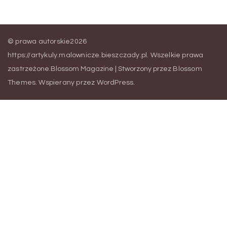
© prawa autorskie2026
https://artykuly.malownicze.bieszczady.pl
. Wszelkie prawa
zastrzeżone.
Blossom Magazine | Stworzony przez
Blossom
Themes
.
Wspierany przez
WordPress
.