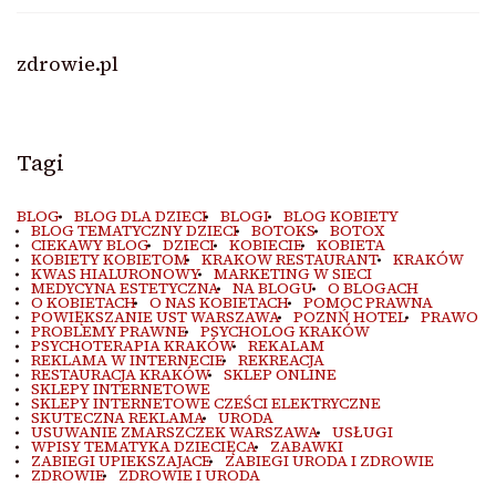
zdrowie.pl
Tagi
BLOG
BLOG DLA DZIECI
BLOGI
BLOG KOBIETY
BLOG TEMATYCZNY DZIECI
BOTOKS
BOTOX
CIEKAWY BLOG
DZIECI
KOBIECIE
KOBIETA
KOBIETY KOBIETOM
KRAKOW RESTAURANT
KRAKÓW
KWAS HIALURONOWY
MARKETING W SIECI
MEDYCYNA ESTETYCZNA
NA BLOGU
O BLOGACH
O KOBIETACH
O NAS KOBIETACH
POMOC PRAWNA
POWIĘKSZANIE UST WARSZAWA
POZNŃ HOTEL
PRAWO
PROBLEMY PRAWNE
PSYCHOLOG KRAKÓW
PSYCHOTERAPIA KRAKÓW
REKALAM
REKLAMA W INTERNECIE
REKREACJA
RESTAURACJA KRAKÓW
SKLEP ONLINE
SKLEPY INTERNETOWE
SKLEPY INTERNETOWE CZEŚCI ELEKTRYCZNE
SKUTECZNA REKLAMA
URODA
USUWANIE ZMARSZCZEK WARSZAWA
USŁUGI
WPISY TEMATYKA DZIECIĘCA
ZABAWKI
ZABIEGI UPIEKSZAJACE
ZABIEGI URODA I ZDROWIE
ZDROWIE
ZDROWIE I URODA