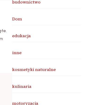
budownictwo
Dom
ęte.
edukacja
im
inne
kosmetyki naturalne
kulinaria
motoryzacja