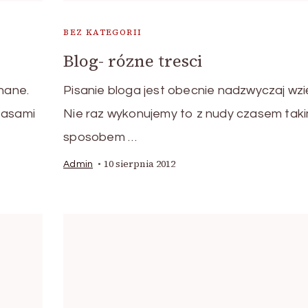
BEZ KATEGORII
Blog- rózne tresci
znane.
Pisanie bloga jest obecnie nadzwyczaj wzi
zasami
Nie raz wykonujemy to z nudy czasem tak
sposobem …
10 sierpnia 2012
Admin