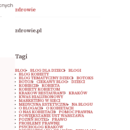
ecnych
zdrowie
…
zdrowie.pl
Tagi
BLOG
BLOG DLA DZIECI
BLOGI
BLOG KOBIETY
BLOG TEMATYCZNY DZIECI
BOTOKS
BOTOX
CIEKAWY BLOG
DZIECI
KOBIECIE
KOBIETA
KOBIETY KOBIETOM
KRAKOW RESTAURANT
KRAKÓW
KWAS HIALURONOWY
MARKETING W SIECI
MEDYCYNA ESTETYCZNA
NA BLOGU
O BLOGACH
O KOBIETACH
O NAS KOBIETACH
POMOC PRAWNA
POWIĘKSZANIE UST WARSZAWA
POZNŃ HOTEL
PRAWO
PROBLEMY PRAWNE
PSYCHOLOG KRAKÓW