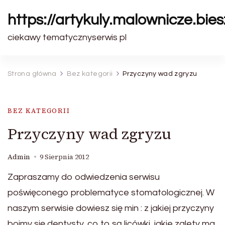
https://artykuly.malownicze.bie
ciekawy tematycznyserwis pl
Strona główna
Bez kategorii
Przyczyny wad zgryzu
BEZ KATEGORII
Przyczyny wad zgryzu
Admin
9 Sierpnia 2012
Zapraszamy do odwiedzenia serwisu
poświęconego problematyce stomatologicznej. W
naszym serwisie dowiesz się min : z jakiej przyczyny
boimy się dentysty, co to są licówki, jakie zalety ma