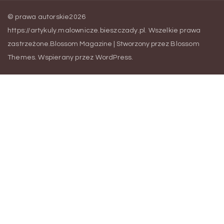
© prawa autorskie2026
https://artykuly.malownicze.bieszczady.pl
. Wszelkie prawa
zastrzeżone.
Blossom Magazine | Stworzony przez
Blossom
Themes
.
Wspierany przez
WordPress
.