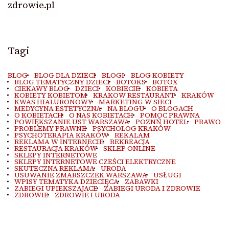
zdrowie.pl
Tagi
BLOG
BLOG DLA DZIECI
BLOGI
BLOG KOBIETY
BLOG TEMATYCZNY DZIECI
BOTOKS
BOTOX
CIEKAWY BLOG
DZIECI
KOBIECIE
KOBIETA
KOBIETY KOBIETOM
KRAKOW RESTAURANT
KRAKÓW
KWAS HIALURONOWY
MARKETING W SIECI
MEDYCYNA ESTETYCZNA
NA BLOGU
O BLOGACH
O KOBIETACH
O NAS KOBIETACH
POMOC PRAWNA
POWIĘKSZANIE UST WARSZAWA
POZNŃ HOTEL
PRAWO
PROBLEMY PRAWNE
PSYCHOLOG KRAKÓW
PSYCHOTERAPIA KRAKÓW
REKALAM
REKLAMA W INTERNECIE
REKREACJA
RESTAURACJA KRAKÓW
SKLEP ONLINE
SKLEPY INTERNETOWE
SKLEPY INTERNETOWE CZEŚCI ELEKTRYCZNE
SKUTECZNA REKLAMA
URODA
USUWANIE ZMARSZCZEK WARSZAWA
USŁUGI
WPISY TEMATYKA DZIECIĘCA
ZABAWKI
ZABIEGI UPIEKSZAJACE
ZABIEGI URODA I ZDROWIE
ZDROWIE
ZDROWIE I URODA