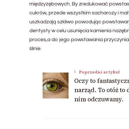
międzyzębowych. By zredukować powstawa
cukrów, przede wszystkim sacharozy i mal
uszkadzają szkliwo powodując powstawani
dentysty w celu usunięcia kamienia nazę
proces,a do jego powstawania przyczyniają
ślinie.
Nawigacja
Poprzedni artykuł
Oczy to fantastycz
narząd. To otóż to 
wpisu
nim odczuwamy.