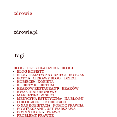
zdrowie
zdrowie.pl
Tagi
BLOG
BLOG DLA DZIECI
BLOGI
BLOG KOBIETY
BLOG TEMATYCZNY DZIECI
BOTOKS
BOTOX
CIEKAWY BLOG
DZIECI
KOBIECIE
KOBIETA
KOBIETY KOBIETOM
KRAKOW RESTAURANT
KRAKÓW
KWAS HIALURONOWY
MARKETING W SIECI
MEDYCYNA ESTETYCZNA
NA BLOGU
O BLOGACH
O KOBIETACH
O NAS KOBIETACH
POMOC PRAWNA
POWIĘKSZANIE UST WARSZAWA
POZNŃ HOTEL
PRAWO
PROBLEMY PRAWNE