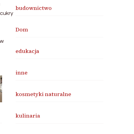
a
budownictwo
 cukry
Dom
 w
edukacja
inne
kosmetyki naturalne
kulinaria