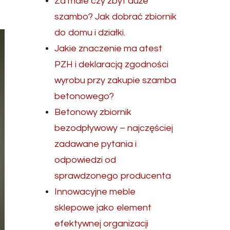
Za małe czy zbyt duże
szambo? Jak dobrać zbiornik
do domu i działki.
Jakie znaczenie ma atest
PZH i deklaracją zgodności
wyrobu przy zakupie szamba
betonowego?
Betonowy zbiornik
bezodpływowy – najczęściej
zadawane pytania i
odpowiedzi od
sprawdzonego producenta
Innowacyjne meble
sklepowe jako element
efektywnej organizacji