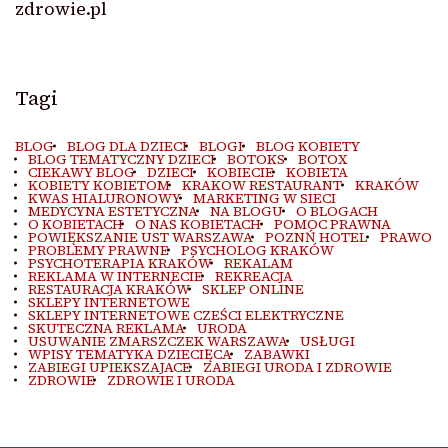
zdrowie.pl
Tagi
BLOG
BLOG DLA DZIECI
BLOGI
BLOG KOBIETY
BLOG TEMATYCZNY DZIECI
BOTOKS
BOTOX
CIEKAWY BLOG
DZIECI
KOBIECIE
KOBIETA
KOBIETY KOBIETOM
KRAKOW RESTAURANT
KRAKÓW
KWAS HIALURONOWY
MARKETING W SIECI
MEDYCYNA ESTETYCZNA
NA BLOGU
O BLOGACH
O KOBIETACH
O NAS KOBIETACH
POMOC PRAWNA
POWIĘKSZANIE UST WARSZAWA
POZNŃ HOTEL
PRAWO
PROBLEMY PRAWNE
PSYCHOLOG KRAKÓW
PSYCHOTERAPIA KRAKÓW
REKALAM
REKLAMA W INTERNECIE
REKREACJA
RESTAURACJA KRAKÓW
SKLEP ONLINE
SKLEPY INTERNETOWE
SKLEPY INTERNETOWE CZEŚCI ELEKTRYCZNE
SKUTECZNA REKLAMA
URODA
USUWANIE ZMARSZCZEK WARSZAWA
USŁUGI
WPISY TEMATYKA DZIECIĘCA
ZABAWKI
ZABIEGI UPIEKSZAJACE
ZABIEGI URODA I ZDROWIE
ZDROWIE
ZDROWIE I URODA