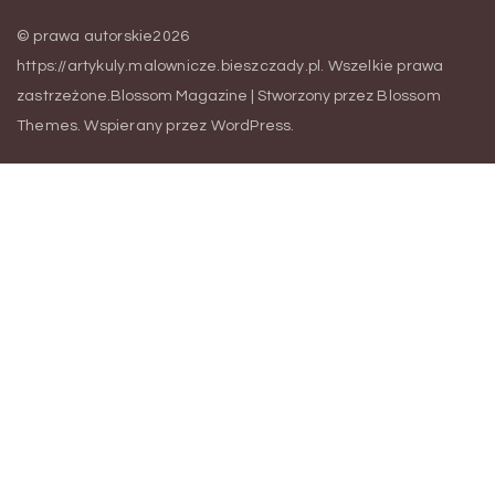
© prawa autorskie2026
https://artykuly.malownicze.bieszczady.pl
. Wszelkie prawa
zastrzeżone.
Blossom Magazine | Stworzony przez
Blossom
Themes
.
Wspierany przez
WordPress
.