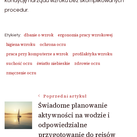
kondycję narządu wzroku bez skomplikowanych
procedur.
dbanie o wzrok
ergonomia pracy wzrokowej
Etykiety:
higiena wzroku
ochrona oczu
praca przy komputerze a wzrok
profilaktyka wzroku
suchość oczu
światło niebieskie
zdrowie oczu
zmęczenie oczu
Nawigacja
Poprzedni artykuł
Świadome planowanie
aktywności na wodzie i
wpisu
odpowiedzialne
przygotowanie do rejsów