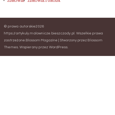
ZDROWIE
ZDROWIE I URODA
© prawa autorskie2026
https://artykuly.malownicze.bieszczady.pl
. Wszelkie prawa
zastrzeżone.
Blossom Magazine | Stworzony przez
Blossom
Themes
.
Wspierany przez
WordPress
.