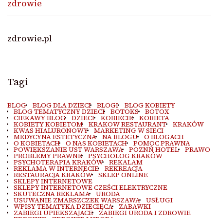
zdrowie
zdrowie.pl
Tagi
BLOG
BLOG DLA DZIECI
BLOGI
BLOG KOBIETY
BLOG TEMATYCZNY DZIECI
BOTOKS
BOTOX
CIEKAWY BLOG
DZIECI
KOBIECIE
KOBIETA
KOBIETY KOBIETOM
KRAKOW RESTAURANT
KRAKÓW
KWAS HIALURONOWY
MARKETING W SIECI
MEDYCYNA ESTETYCZNA
NA BLOGU
O BLOGACH
O KOBIETACH
O NAS KOBIETACH
POMOC PRAWNA
POWIĘKSZANIE UST WARSZAWA
POZNŃ HOTEL
PRAWO
PROBLEMY PRAWNE
PSYCHOLOG KRAKÓW
PSYCHOTERAPIA KRAKÓW
REKALAM
REKLAMA W INTERNECIE
REKREACJA
RESTAURACJA KRAKÓW
SKLEP ONLINE
SKLEPY INTERNETOWE
SKLEPY INTERNETOWE CZEŚCI ELEKTRYCZNE
SKUTECZNA REKLAMA
URODA
USUWANIE ZMARSZCZEK WARSZAWA
USŁUGI
WPISY TEMATYKA DZIECIĘCA
ZABAWKI
ZABIEGI UPIEKSZAJACE
ZABIEGI URODA I ZDROWIE