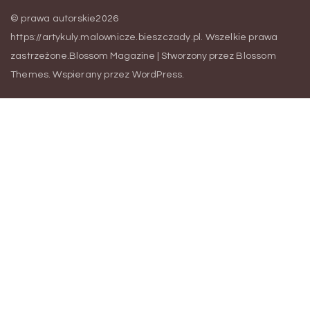
© prawa autorskie2026
https://artykuly.malownicze.bieszczady.pl
. Wszelkie prawa
zastrzeżone.
Blossom Magazine | Stworzony przez
Blossom
Themes
.
Wspierany przez
WordPress
.