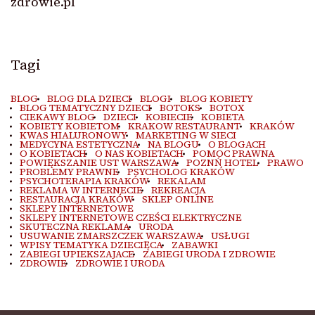
zdrowie.pl
Tagi
BLOG
BLOG DLA DZIECI
BLOGI
BLOG KOBIETY
BLOG TEMATYCZNY DZIECI
BOTOKS
BOTOX
CIEKAWY BLOG
DZIECI
KOBIECIE
KOBIETA
KOBIETY KOBIETOM
KRAKOW RESTAURANT
KRAKÓW
KWAS HIALURONOWY
MARKETING W SIECI
MEDYCYNA ESTETYCZNA
NA BLOGU
O BLOGACH
O KOBIETACH
O NAS KOBIETACH
POMOC PRAWNA
POWIĘKSZANIE UST WARSZAWA
POZNŃ HOTEL
PRAWO
PROBLEMY PRAWNE
PSYCHOLOG KRAKÓW
PSYCHOTERAPIA KRAKÓW
REKALAM
REKLAMA W INTERNECIE
REKREACJA
RESTAURACJA KRAKÓW
SKLEP ONLINE
SKLEPY INTERNETOWE
SKLEPY INTERNETOWE CZEŚCI ELEKTRYCZNE
SKUTECZNA REKLAMA
URODA
USUWANIE ZMARSZCZEK WARSZAWA
USŁUGI
WPISY TEMATYKA DZIECIĘCA
ZABAWKI
ZABIEGI UPIEKSZAJACE
ZABIEGI URODA I ZDROWIE
ZDROWIE
ZDROWIE I URODA