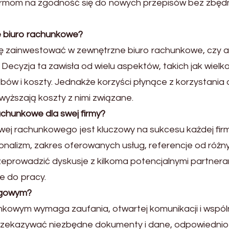
 firmom na zgodność się do nowych przepisów bez zbę
e biuro rachunkowe?
się zainwestować w zewnętrzne biuro rachunkowe, czy 
Decyzja ta zawisła od wielu aspektów, takich jak wielk
obów i koszty. Jednakże korzyści płynące z korzystania
yższają koszty z nimi związane.
chunkowe dla swej firmy?
ej rachunkowego jest kluczowy na sukcesu każdej firm
onalizm, zakres oferowanych usług, referencje od różn
rzeprowadzić dyskusje z kilkoma potencjalnymi partnera
ie do pracy.
ęgowym?
kowym wymaga zaufania, otwartej komunikacji i wspó
przekazywać niezbędne dokumenty i dane, odpowiednio