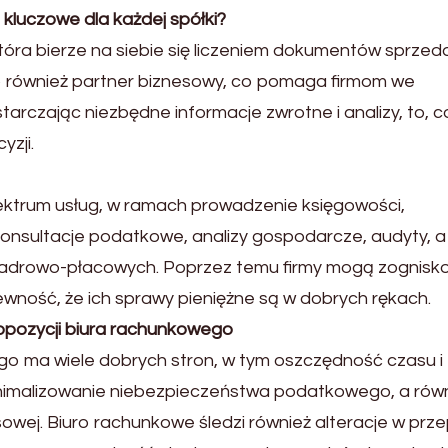
kluczowe dla każdej spółki?
która bierze na siebie się liczeniem dokumentów sprzeda
 również partner biznesowy, co pomaga firmom we
tarczając niezbędne informacje zwrotne i analizy, to, c
zji.
pektrum usług, w ramach prowadzenie księgowości,
onsultacje podatkowe, analizy gospodarcze, audyty, a
ń kadrowo-płacowych. Poprzez temu firmy mogą zognis
ewność, że ich sprawy pieniężne są w dobrych rękach.
propozycji biura rachunkowego
go ma wiele dobrych stron, w tym oszczędność czasu i
minimalizowanie niebezpieczeństwa podatkowego, a rów
owej. Biuro rachunkowe śledzi również alteracje w prz