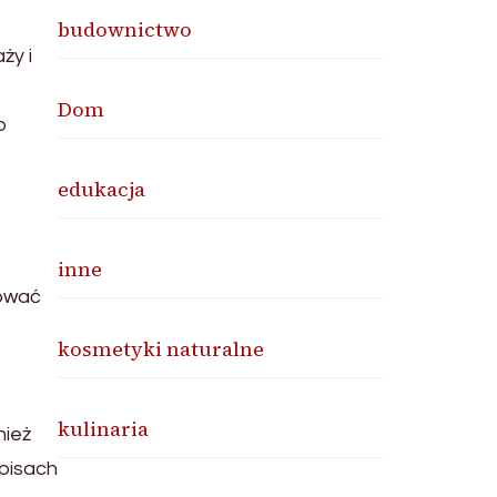
budownictwo
ży i
Dom
o
edukacja
inne
kować
kosmetyki naturalne
kulinaria
nież
episach