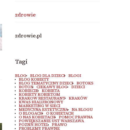
zdrowie
zdrowie.pl
Tagi
BLOG
BLOG DLA DZIECI
BLOGI
BLOG KOBIETY
BLOG TEMATYCZNY DZIECI
BOTOKS
BOTOX
CIEKAWY BLOG
DZIECI
KOBIECIE
KOBIETA
KOBIETY KOBIETOM
KRAKOW RESTAURANT
KRAKÓW
KWAS HIALURONOWY
MARKETING W SIECI
MEDYCYNA ESTETYCZNA
NA BLOGU
O BLOGACH
O KOBIETACH
O NAS KOBIETACH
POMOC PRAWNA
POWIĘKSZANIE UST WARSZAWA
POZNŃ HOTEL
PRAWO
PROBLEMY PRAWNE