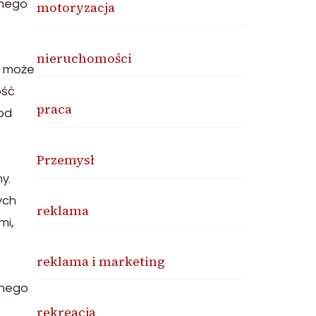
dnego
motoryzacja
nieruchomości
a może
ość
praca
 od
Przemysł
y.
ych
reklama
mi,
reklama i marketing
lnego
rekreacja