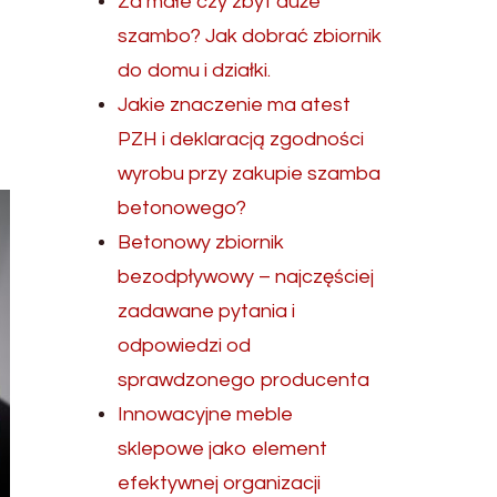
Za małe czy zbyt duże
szambo? Jak dobrać zbiornik
do domu i działki.
Jakie znaczenie ma atest
PZH i deklaracją zgodności
wyrobu przy zakupie szamba
betonowego?
Betonowy zbiornik
bezodpływowy – najczęściej
zadawane pytania i
odpowiedzi od
sprawdzonego producenta
Innowacyjne meble
sklepowe jako element
efektywnej organizacji