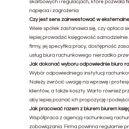
skarbowych i regulacjach, które pozwala
napięcia i zagrożenia.
Czy jest sens zainwestować w eksternaln
Wiele spółek zastanawia się, czy opłaca 
lepiej prowadzić księgowość samodzielnie. 
firmy, jej specyfika pracy, dostępność zas
usług biura rachunkowego nierzadko przew
Jak dokonać wyboru odpowiednie biuro ra
Wybór odpowiedniego instytucji rachunkow
Należy zwrócić uwagę na wprawę i profesj
klientów, a także koszty. Warto również p
aby lepiej poznać ich propozycję i podejśc
Jak pracować razem z biurem biurem ksi
Współpraca z agencją rachunkową rachun
zobowiązania. Firma powinna regularnie 