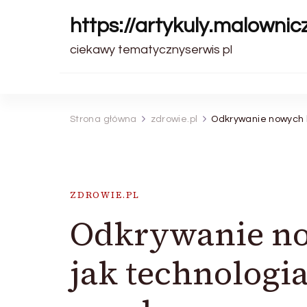
https://artykuly.malownic
ciekawy tematycznyserwis pl
Strona główna
zdrowie.pl
Odkrywanie nowych h
ZDROWIE.PL
Odkrywanie n
jak technologi