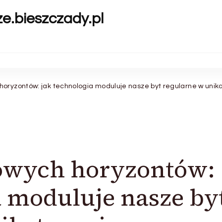
ze.bieszczady.pl
oryzontów: jak technologia moduluje nasze byt regularne w unik
owych horyzontów:
a moduluje nasze by