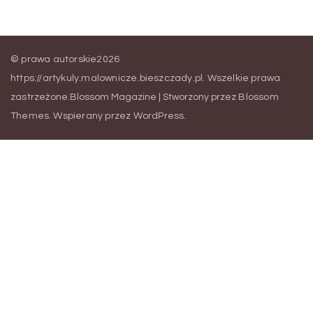
© prawa autorskie2026
https://artykuly.malownicze.bieszczady.pl
. Wszelkie prawa
zastrzeżone.
Blossom Magazine | Stworzony przez
Blossom
Themes
.
Wspierany przez
WordPress
.