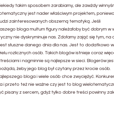
iekiedy takim sposobem zarabiamy, ale zawżdy winnyś
ilotematyczny jest nader właściwym projektem, poniew
ludzi zainteresowanych obszerną tematyką. Jeśli
naszego bloga multum figury należałoby być dobrym w w
yczny nie dyskryminuje nas. Zdołamy zająć się tym, na 
jest słuszne danego dnia dla nas. Jest to dodatkowo 
elu rozlicznych osób. Takich blogów istnieje coraz więce
 treściami i nagminnie są najlepsze w sieci. Blogerów jes
 pożąda, żeby jego blog był czytany przez krocie osób.
ajlepszego bloga i wiele osób chce zwyciężyć. Konkure
a i przeto też nie ważne czy jest to blog wielotematycz
być pisany z sercem, gdyż tylko dobre treści powinny z