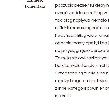
we
Zamieść
poczucia bezsensu kiedy n
wpisie
komentarz
Fajny
czynić z oddaniem. Blog w
blog
taki blog napływa niemało 
reflektujemy ściągnąć na 
kwestiach. Blog wielotemat
obecnie mamy apetyt i co 
na przyciągnięcie bardzo wi
Zajmują się one rozlicznymi
bardzo wielu. Każdy z nich
Urządzane są turnieje na n
między blogerami jest wielk
z innej kategorii powinien 
internet.