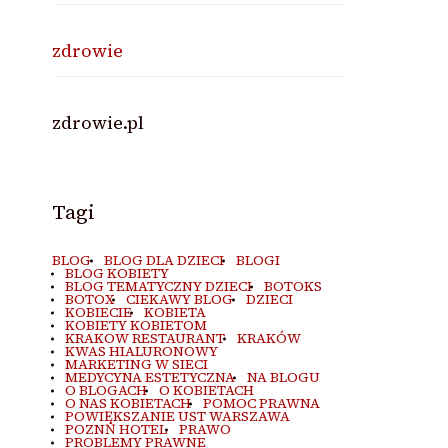
zdrowie
zdrowie.pl
Tagi
BLOG
BLOG DLA DZIECI
BLOGI
BLOG KOBIETY
BLOG TEMATYCZNY DZIECI
BOTOKS
BOTOX
CIEKAWY BLOG
DZIECI
KOBIECIE
KOBIETA
KOBIETY KOBIETOM
KRAKOW RESTAURANT
KRAKÓW
KWAS HIALURONOWY
MARKETING W SIECI
MEDYCYNA ESTETYCZNA
NA BLOGU
O BLOGACH
O KOBIETACH
O NAS KOBIETACH
POMOC PRAWNA
POWIĘKSZANIE UST WARSZAWA
POZNŃ HOTEL
PRAWO
PROBLEMY PRAWNE