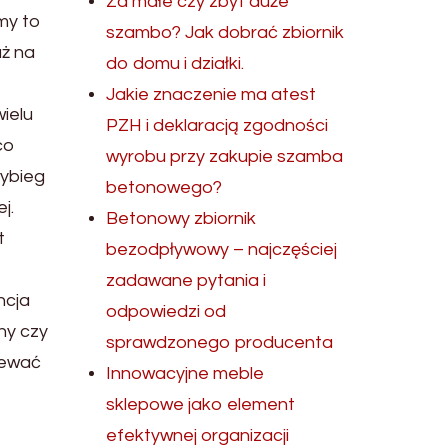
Za małe czy zbyt duże
my to
szambo? Jak dobrać zbiornik
aż na
do domu i działki.
Jakie znaczenie ma atest
ielu
PZH i deklaracją zgodności
co
wyrobu przy zakupie szamba
wybieg
betonowego?
j.
Betonowy zbiornik
t
bezodpływowy – najczęściej
zadawane pytania i
ncja
odpowiedzi od
ny czy
sprawdzonego producenta
alewać
Innowacyjne meble
sklepowe jako element
efektywnej organizacji