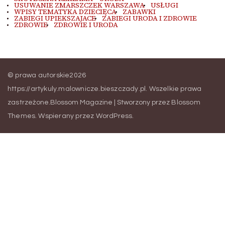
USUWANIE ZMARSZCZEK WARSZAWA
USŁUGI
WPISY TEMATYKA DZIECIĘCA
ZABAWKI
ZABIEGI UPIEKSZAJACE
ZABIEGI URODA I ZDROWIE
ZDROWIE
ZDROWIE I URODA
© prawa autorskie2026
https://artykuly.malownicze.bieszczady.pl
. Wszelkie prawa
zastrzeżone.
Blossom Magazine | Stworzony przez
Blossom
Themes
.
Wspierany przez
WordPress
.