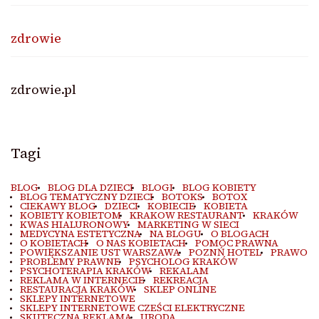
zdrowie
zdrowie.pl
Tagi
BLOG
BLOG DLA DZIECI
BLOGI
BLOG KOBIETY
BLOG TEMATYCZNY DZIECI
BOTOKS
BOTOX
CIEKAWY BLOG
DZIECI
KOBIECIE
KOBIETA
KOBIETY KOBIETOM
KRAKOW RESTAURANT
KRAKÓW
KWAS HIALURONOWY
MARKETING W SIECI
MEDYCYNA ESTETYCZNA
NA BLOGU
O BLOGACH
O KOBIETACH
O NAS KOBIETACH
POMOC PRAWNA
POWIĘKSZANIE UST WARSZAWA
POZNŃ HOTEL
PRAWO
PROBLEMY PRAWNE
PSYCHOLOG KRAKÓW
PSYCHOTERAPIA KRAKÓW
REKALAM
REKLAMA W INTERNECIE
REKREACJA
RESTAURACJA KRAKÓW
SKLEP ONLINE
SKLEPY INTERNETOWE
SKLEPY INTERNETOWE CZEŚCI ELEKTRYCZNE
SKUTECZNA REKLAMA
URODA