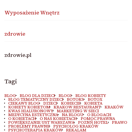
Wyposażenie Wnętrz
zdrowie
zdrowie.pl
Tagi
BLOG
BLOG DLA DZIECI
BLOGI
BLOG KOBIETY
BLOG TEMATYCZNY DZIECI
BOTOKS
BOTOX
CIEKAWY BLOG
DZIECI
KOBIECIE
KOBIETA
KOBIETY KOBIETOM
KRAKOW RESTAURANT
KRAKÓW
KWAS HIALURONOWY
MARKETING W SIECI
MEDYCYNA ESTETYCZNA
NA BLOGU
O BLOGACH
O KOBIETACH
O NAS KOBIETACH
POMOC PRAWNA
POWIĘKSZANIE UST WARSZAWA
POZNŃ HOTEL
PRAWO
PROBLEMY PRAWNE
PSYCHOLOG KRAKÓW
PSYCHOTERAPIA KRAKÓW
REKALAM