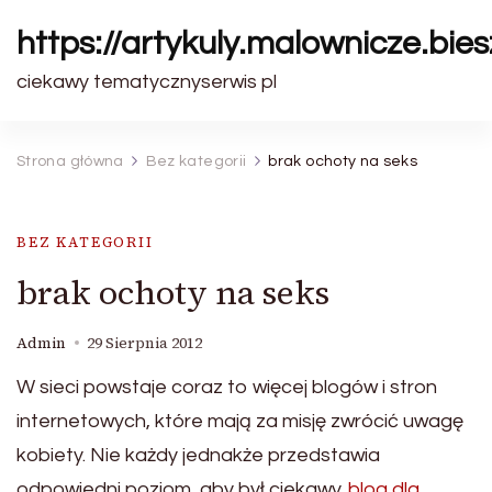
https://artykuly.malownicze.bie
ciekawy tematycznyserwis pl
Strona główna
Bez kategorii
brak ochoty na seks
BEZ KATEGORII
brak ochoty na seks
Admin
29 Sierpnia 2012
W sieci powstaje coraz to więcej blogów i stron
internetowych, które mają za misję zwrócić uwagę
kobiety. Nie każdy jednakże przedstawia
odpowiedni poziom, aby był ciekawy.
blog dla