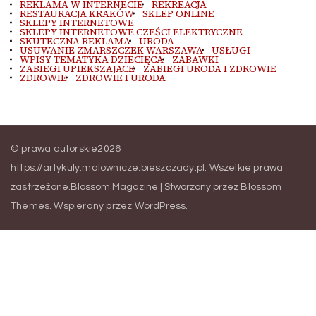
REKLAMA W INTERNECIE
REKREACJA
RESTAURACJA KRAKÓW
SKLEP ONLINE
SKLEPY INTERNETOWE
SKLEPY INTERNETOWE CZEŚCI ELEKTRYCZNE
SKUTECZNA REKLAMA
URODA
USUWANIE ZMARSZCZEK WARSZAWA
USŁUGI
WPISY TEMATYKA DZIECIĘCA
ZABAWKI
ZABIEGI UPIEKSZAJACE
ZABIEGI URODA I ZDROWIE
ZDROWIE
ZDROWIE I URODA
© prawa autorskie2026
https://artykuly.malownicze.bieszczady.pl
. Wszelkie prawa
zastrzeżone.
Blossom Magazine | Stworzony przez
Blossom
Themes
.
Wspierany przez
WordPress
.