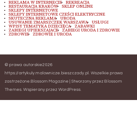
REKLAMA W INTERNECIE
REKREACJA
RESTAURACJA KRAKÓW
SKLEP ONLINE
SKLEPY INTERNETOWE
SKLEPY INTERNETOWE CZEŚCI ELEKTRYCZNE
SKUTECZNA REKLAMA
URODA
USUWANIE ZMARSZCZEK WARSZAWA
USŁUGI
WPISY TEMATYKA DZIECIĘCA
ZABAWKI
ZABIEGI UPIEKSZAJACE
ZABIEGI URODA I ZDROWIE
ZDROWIE
ZDROWIE I URODA
© prawa autorskie2026
https://artykuly.malownicze.bieszczady.pl
. Wszelkie prawa
zastrzeżone.
Blossom Magazine | Stworzony przez
Blossom
Themes
.
Wspierany przez
WordPress
.