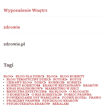
Wyposażenie Wnętrz
zdrowie
zdrowie.pl
Tagi
BLOG
BLOG DLA DZIECI
BLOGI
BLOG KOBIETY
BLOG TEMATYCZNY DZIECI
BOTOKS
BOTOX
CIEKAWY BLOG
DZIECI
KOBIECIE
KOBIETA
KOBIETY KOBIETOM
KRAKOW RESTAURANT
KRAKÓW
KWAS HIALURONOWY
MARKETING W SIECI
MEDYCYNA ESTETYCZNA
NA BLOGU
O BLOGACH
O KOBIETACH
O NAS KOBIETACH
POMOC PRAWNA
POWIĘKSZANIE UST WARSZAWA
POZNŃ HOTEL
PRAWO
PROBLEMY PRAWNE
PSYCHOLOG KRAKÓW
PSYCHOTERAPIA KRAKÓW
REKALAM