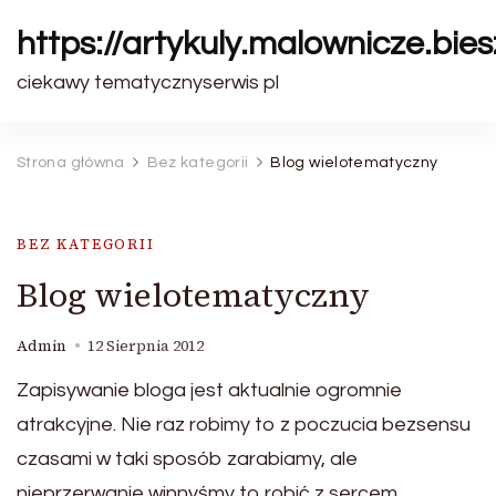
https://artykuly.malownicze.bie
ciekawy tematycznyserwis pl
Strona główna
Bez kategorii
Blog wielotematyczny
BEZ KATEGORII
Blog wielotematyczny
Admin
12 Sierpnia 2012
Zapisywanie bloga jest aktualnie ogromnie
atrakcyjne. Nie raz robimy to z poczucia bezsensu
czasami w taki sposób zarabiamy, ale
nieprzerwanie winnyśmy to robić z sercem.